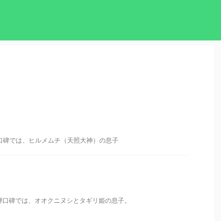
口碑では、ヒルメムチ（天照大神）の息子
騨口碑では、オオクニヌシとタギリ姫の息子。