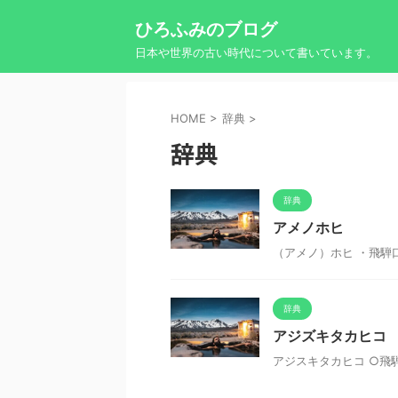
ひろふみのブログ
日本や世界の古い時代について書いています。
HOME
>
辞典
>
辞典
辞典
アメノホヒ
（アメノ）ホヒ ・飛騨
辞典
アジズキタカヒコ
アジスキタカヒコ ○飛