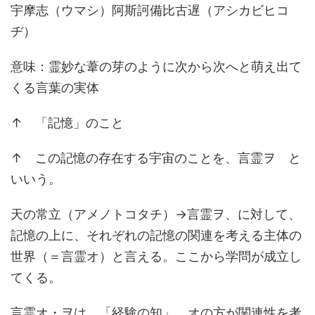
宇摩志（ウマシ）阿斯訶備比古遅（アシカビヒコ
ヂ）
意味：霊妙な葦の芽のように次から次へと萌え出て
くる言葉の実体
↑ 「記憶」のこと
↑ この記憶の存在する宇宙のことを、言霊ヲ と
いいう。
天の常立（アメノトコタチ）→言霊ヲ、に対して、
記憶の上に、それぞれの記憶の関連を考える主体の
世界（＝言霊オ）と言える。ここから学問が成立し
てくる。
言霊オ・ヲは、「経験の知」。オの方が関連性を考