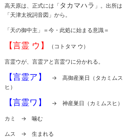
タカマハラ
高天原は、正式には「
」。出所は
「天津太祝詞音図」から。
「天の御中主」＝今・此処に始まる意識＝
【言霊 ウ】
（コトタマ ウ）
言霊ウが、言霊アと言霊ワに分かれる。
【言霊ア】
→ 高御産巣日（タカミムス
ヒ）
【言霊ワ】
→ 神産巣日（カミムスヒ）
カミ → 噛む
ムス → 生まれる